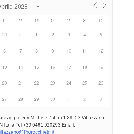
L
M
M
G
V
S
D
30
31
1
2
3
4
5
6
7
8
9
10
11
12
13
14
15
16
17
18
19
20
21
22
23
24
25
26
27
28
29
30
1
2
3
assaggio Don Michele Zulian 1 38123 Villazzano
N Italia Tel +39 0461 920293 Email:
illazzano@Parrocchietn.it